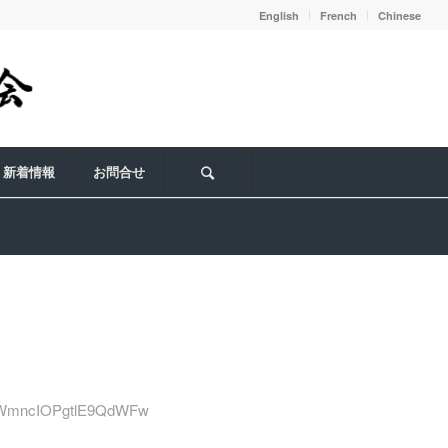
English
French
Chinese
新着情報
お問合せ
nadWmncIOPgtlE9QdWFw