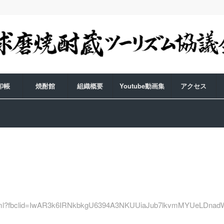
印帳
焼酎館
組織概要
Youtube動画集
アクセス
8372.html?fbclid=IwAR3k6IRNkbkgU6394A3NKUUiaJub7lkvmMYUeLD