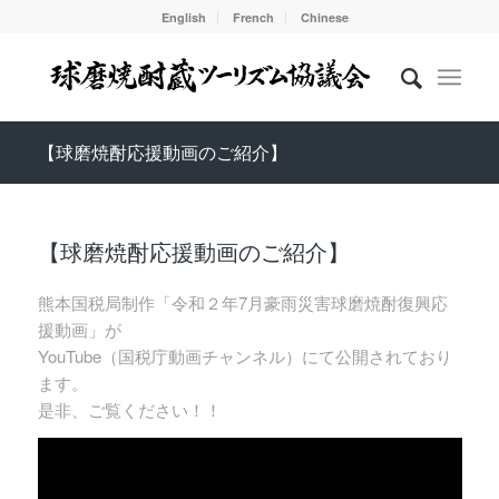
English
French
Chinese
【球磨焼酎応援動画のご紹介】
【球磨焼酎応援動画のご紹介】
熊本国税局制作「令和２年7月豪雨災害球磨焼酎復興応
援動画」が
YouTube（国税庁動画チャンネル）にて公開されており
ます。
是非、ご覧ください！！