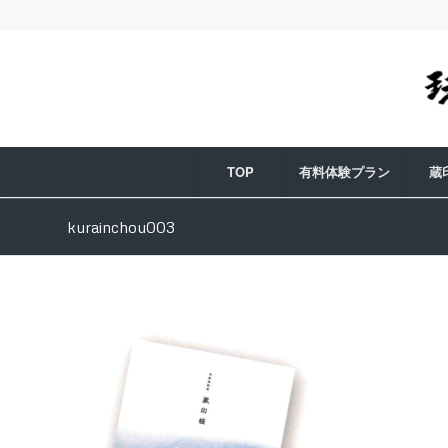
TOP
有料体験プラン
蔵
kurainchou003