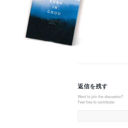
返信を残す
Want to join the discussion?
Feel free to contribute!