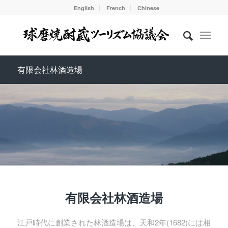
English
French
Chinese
有限会社林酒造場
有限会社林酒造場
江戸時代に創業された林酒造場は、天和2年(1682)には相