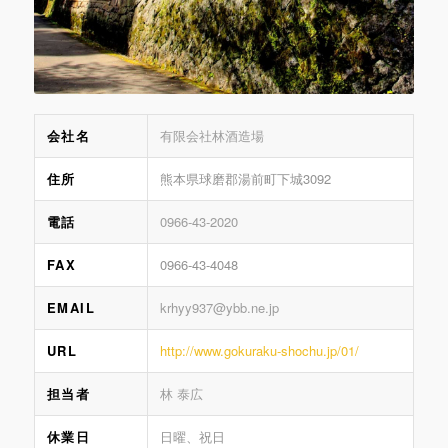
会社名
有限会社林酒造場
住所
熊本県球磨郡湯前町下城3092
電話
0966-43-2020
FAX
0966-43-4048
EMAIL
krhyy937@ybb.ne.jp
URL
http://www.gokuraku-shochu.jp/01/
担当者
林 泰広
休業日
日曜、祝日