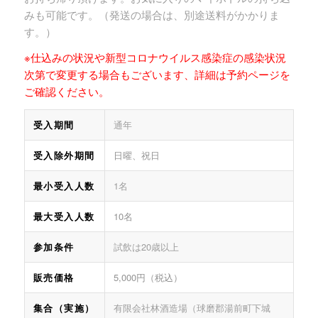
みも可能です。（発送の場合は、別途送料がかかりま
す。）
※仕込みの状況や新型コロナウイルス感染症の感染状況
次第で変更する場合もございます、詳細は予約ページを
ご確認ください。
受入期間
通年
受入除外期間
日曜、祝日
最小受入人数
1名
最大受入人数
10名
参加条件
試飲は20歳以上
販売価格
5,000円（税込）
集合（実施）
有限会社林酒造場（球磨郡湯前町下城