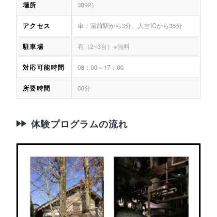
場所
3092）
アクセス
車：湯前駅から3分、人吉ICから35分
駐車場
有（2~3台）※無料
対応可能時間
08：00～17：00
所要時間
60分
体験プログラムの流れ