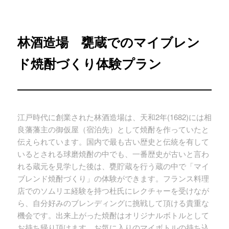
林酒造場 甕蔵でのマイブレン
ド焼酎づくり体験プラン
江戸時代に創業された林酒造場は、天和2年(1682)には相
良藩藩主の御仮屋（宿泊先）として焼酎を作っていたと
伝えられています。国内で最も古い歴史と伝統を有して
いるとされる球磨焼酎の中でも、一番歴史が古いと言わ
れる蔵元を見学した後は、甕貯蔵を行う蔵の中で「マイ
ブレンド焼酎づくり」の体験ができます。フランス料理
店でのソムリエ経験を持つ杜氏にレクチャーを受けなが
ら、自分好みのブレンディングに挑戦して頂ける貴重な
機会です。出来上がった焼酎はオリジナルボトルとして
お持ち帰り頂けます。お気に入りのマイボトルの持ち込