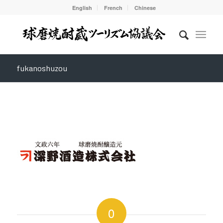
English
French
Chinese
fukanoshuzou
0