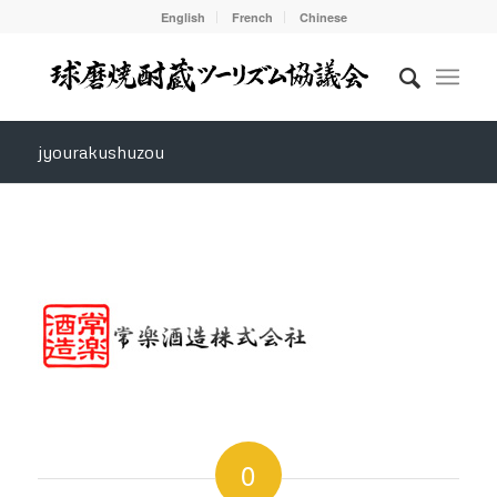
English
French
Chinese
jyourakushuzou
0