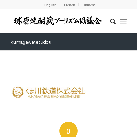
English
French
Chinese
kumagawatetudou
0