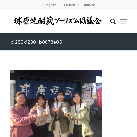
English
French
Chinese
p1280x1280_b0873e05