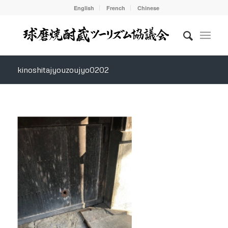
English
French
Chinese
kinoshitajyouzoujyo0202