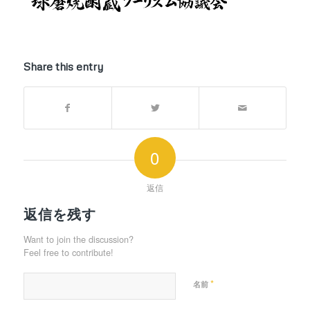
Share this entry
0
返信
返信を残す
Want to join the discussion?
Feel free to contribute!
*
名前