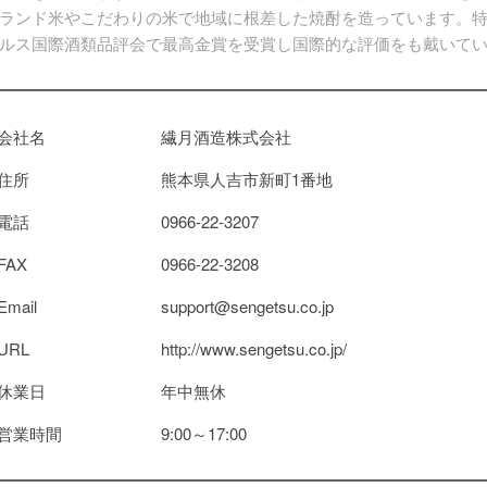
ランド米やこだわりの米で地域に根差した焼酎を造っています。特に
ルス国際酒類品評会で最高金賞を受賞し国際的な評価をも戴いて
会社名
繊月酒造株式会社
住所
熊本県人吉市新町1番地
電話
0966-22-3207
FAX
0966-22-3208
Email
support@sengetsu.co.jp
URL
http://www.sengetsu.co.jp/
休業日
年中無休
営業時間
9:00～17:00