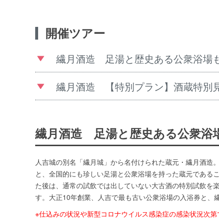
開催ツアー
繊月酒造 足湯と歴史ある公衆浴場も
繊月酒造 【特別プラン】酒蔵特別見
繊月酒造 足湯と歴史ある公衆浴
人吉城の別名「繊月城」から名付けられた蔵元・繊月酒造
と、全国的にも珍しい足湯と公衆浴場を持った蔵元である
た後は、通常の試飲では出していない大古酒の特別試飲を
す。大正10年創業、人吉で最も古い公衆浴場の入浴券と、
※仕込みの状況や新型コロナウイルス感染症の感染状況次第