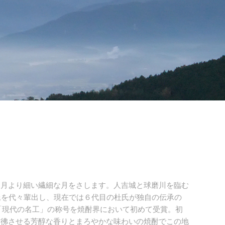
月より細い繊細な月をさします。人吉城と球磨川を臨む
氏を代々輩出し、現在では６代目の杜氏が独自の伝承の
る「現代の名工」の称号を焼酎界において初めて受賞。初
彷彿させる芳醇な香りとまろやかな味わいの焼酎でこの地