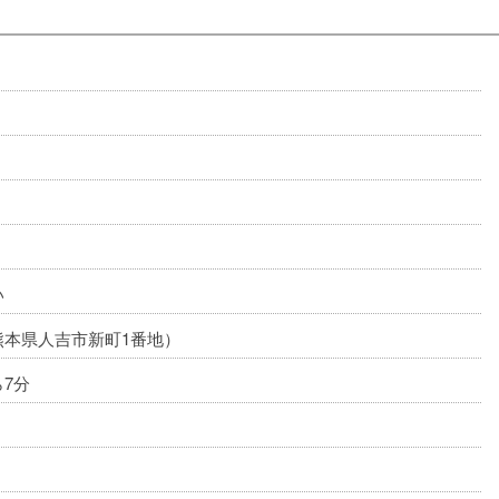
い
熊本県人吉市新町1番地）
ら7分