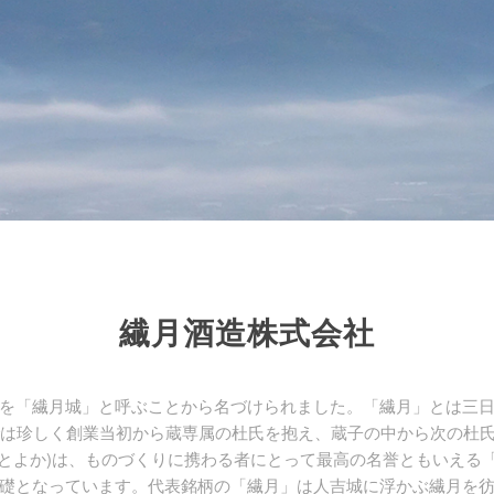
繊月酒造株式会社
を「繊月城」と呼ぶことから名づけられました。「繊月」とは三日
では珍しく創業当初から蔵専属の杜氏を抱え、蔵子の中から次の杜
そぎとよか)は、ものづくりに携わる者にとって最高の名誉ともいえ
礎となっています。代表銘柄の「繊月」は人吉城に浮かぶ繊月を