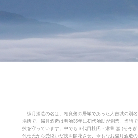
繊月酒造の名は、相良藩の居城であった人吉城の別名
場所で、繊月酒造は明治36年に初代治助が創業。当時
技を守っています。中でも３代目杜氏・淋豊 嘉 (そ
代杜氏から受継いだ技を開花させ、今もなお繊月酒造の