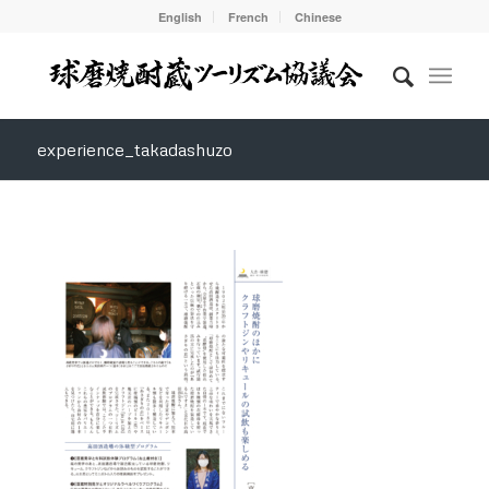
English
French
Chinese
experience_takadashuzo