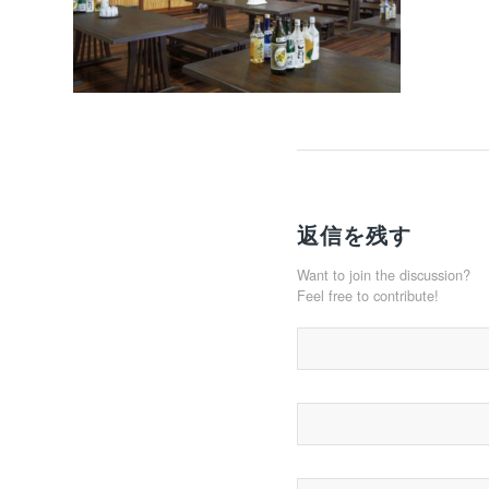
返信を残す
Want to join the discussion?
Feel free to contribute!