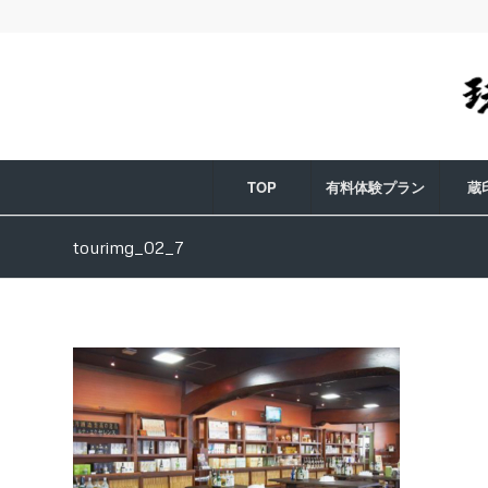
TOP
有料体験プラン
蔵
tourimg_02_7