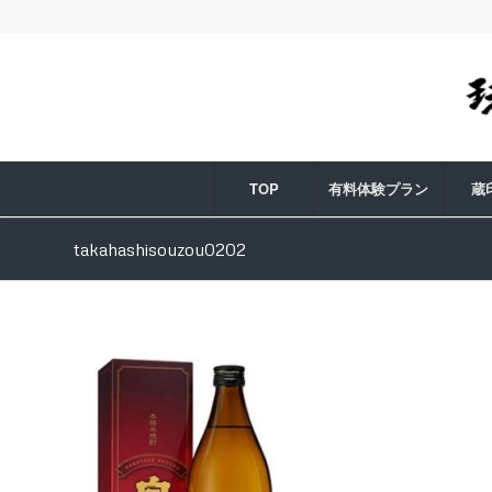
TOP
有料体験プラン
蔵
takahashisouzou0202