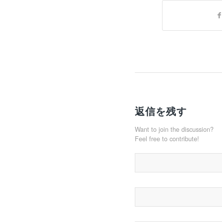
返信を残す
Want to join the discussion?
Feel free to contribute!